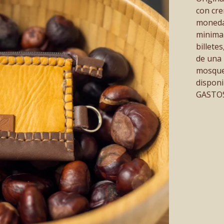
con cre
moneda
minimal
billete
de una 
mosquet
disponi
GASTOS