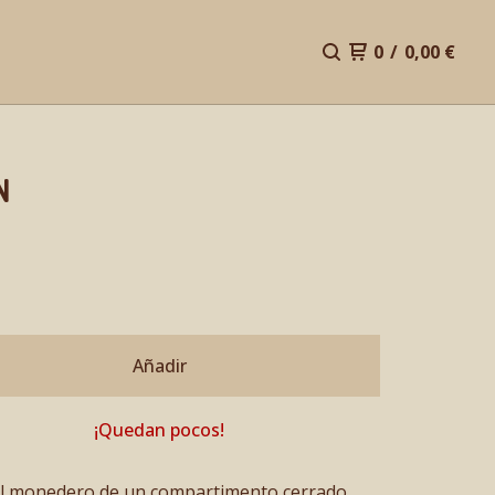
0
/
0,00
€
N
Añadir
¡Quedan pocos!
al monedero de un compartimento cerrado