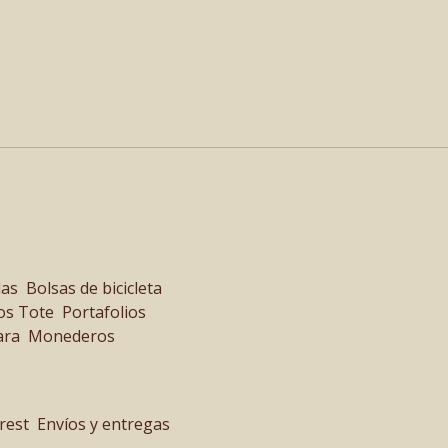
las
Bolsas de bicicleta
os Tote
Portafolios
ara
Monederos
rest
Envíos y entregas