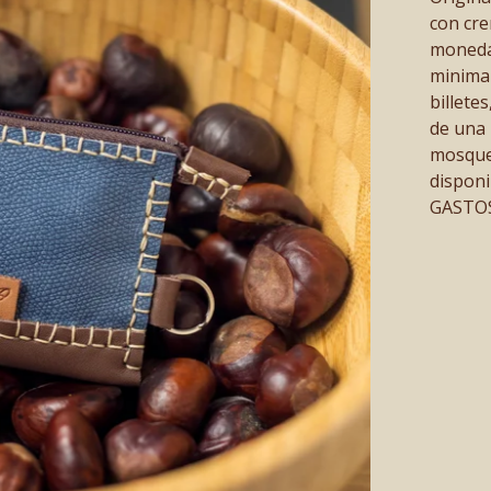
con cre
moneda
minimal
billete
de una 
mosquet
disponi
GASTOS