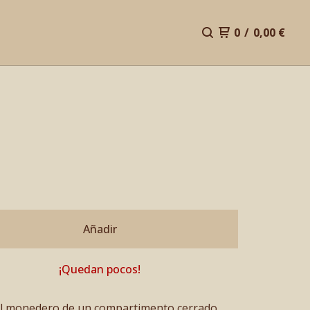
0
/
0,00
€
N
Añadir
¡Quedan pocos!
al monedero de un compartimento cerrado