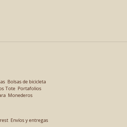
las
Bolsas de bicicleta
os Tote
Portafolios
ara
Monederos
rest
Envíos y entregas