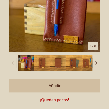
1
/ 8
Añadir
¡Quedan pocos!